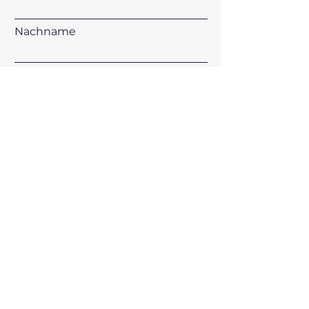
Nachname
E-Mail-Adresse
Telefon
Adresse
Unternehmen
Datei hochladen